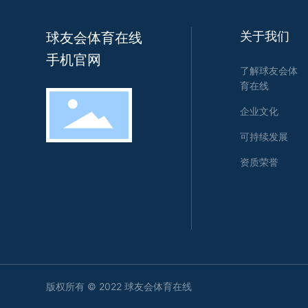
关于我们
球友会体育在线
手机官网
了解球友会体
育在线
企业文化
可持续发展
资质荣誉
版权所有 © 2022 球友会体育在线