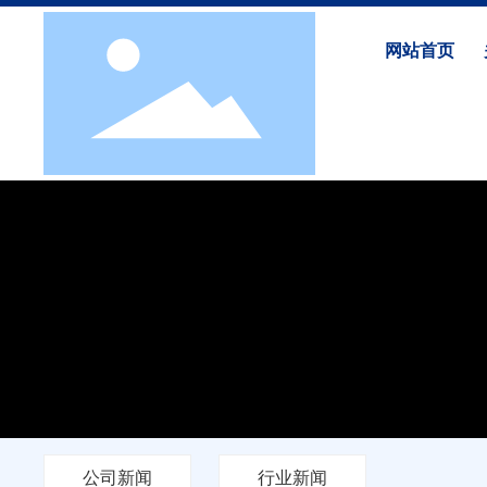
网站首页
公司新闻
行业新闻